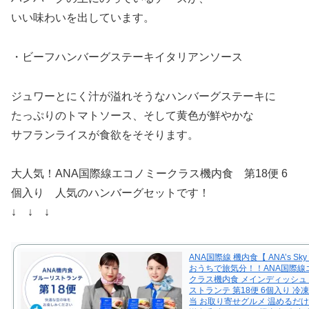
いい味わいを出しています。
・ビーフハンバーグステーキイタリアンソース
ジュワーとにく汁が溢れそうなハンバーグステーキに
たっぷりのトマトソース、そして黄色が鮮やかな
サフランライスが食欲をそそります。
大人気！ANA国際線エコノミークラス機内食 第18便 6
個入り 人気のハンバーグセットです！
↓ ↓ ↓
ANA国際線 機内食【 ANA’s Sky K
おうちで旅気分！！ANA国際線
クラス機内食 メインディッシュ
ストランテ 第18便 6個入り 冷
当 お取り寄せグルメ 温めるだけ