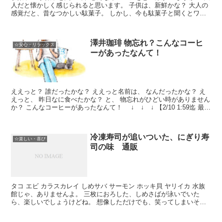
人だと懐かしく感じられると思います。 子供は、新鮮かな？ 大人の
感覚だと、昔なつかしい駄菓子。 しかし、今も駄菓子と聞くとワク
ワクしてしまう 気持ちを抑えられないと思います。...
澤井珈琲 物忘れ？こんなコーヒ
☆安心・リラックス
ーがあったなんて！
ええっと？ 誰だったかな？ ええっと名前は、 なんだったかな？ え
えっと、 昨日なに食べたかな？ と、 物忘れがひどい時がありません
か？ こんなコーヒーがあったなんて！ ↓ ↓ ↓ 【2/10 1:59迄 最大
P11倍】 トリゴネコーヒー...
冷凍寿司が追いついた、にぎり寿
☆楽しい・喜び
司の味 通販
タコ エビ カラスカレイ しめサバ サーモン ホッキ貝 ヤリイカ 水族
館じゃ、ありませんよ。 三枚におろした、しめさばが泳いでいた
ら、楽しいでしょうけどね。 想像しただけでも、笑ってしまいそう
です。 これすべて、寿司ネタです。 全部で15個...