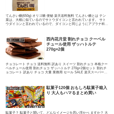
てんさい糖(650g) オリゴ糖 便秘 楽天送料無料 てんさい糖とは テン
菜は、大根に似ているのでサトウダイコンと言われています。 サト
ウダイコンと言われているので、ダイコンと同じようにアブラナ科ダ
イコン属かなと思ったら、ほうれん草と同じヒ...
西内花月堂 割れチョコ クーベル
☆楽しい・喜び
チュール使用 ザッハトルテ
270g×2個
チョコレート チョコ 送料無料 訳あり スイーツ 割れチョコ 本格クー
ベルチュール使用 割れチョコ ザッハトルテ 270g×2個セット 割れチ
ョコレート 訳あり チョコ 大量 業務用 セール SALE 楽天スーパー
SALE 西内花月堂 割れ...
駄菓子120個 おもしろ駄菓子箱入
☆楽しい・喜び
り 大人もハマるまとめ買い
駄菓子？ 駄菓子と聞いて、どんなイメージを思い浮かべ ますか？ 大