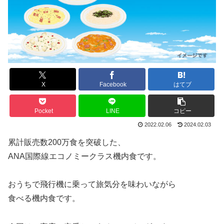
X
Facebook
はてブ
Pocket
LINE
コピー
2022.02.06
2024.02.03
累計販売数200万食を突破した、
ANA国際線エコノミークラス機内食です。
おうちで飛行機に乗って旅気分を味わいながら
食べる機内食です。