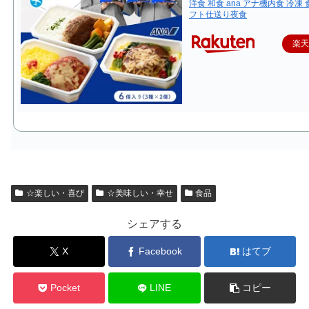
洋食 和食 ana アナ機内食 冷凍 
フト仕送り夜食
楽
☆楽しい・喜び
☆美味しい・幸せ
食品
シェアする
X
Facebook
はてブ
Pocket
LINE
コピー