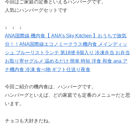
今回はご家庭の定番といえるハンバーグです。
人気にハンバーグセットです
↓ ↓ ↓
ANA国際線 機内食【 ANA’s Sky Kitchen 】おうちで旅気
分！！ANA国際線エコノミークラス機内食 メインディッ
シュ ブルーリストランテ 第18便 6個入り 冷凍弁当 お弁当
お取り寄せグルメ 温めるだけ 簡単 時短 洋食 和食 ana ア
ナ機内食 冷凍 食べ物 ギフト仕送り夜食
今回ご紹介の機内食は、ハンバーグです。
ハンバーグといえば、どの家庭でも定番のメニューだと思
います。
チョコも大好きだね。