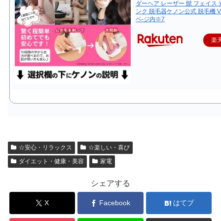
ダーヘア レーザー 髭 フェイス 
ンク 脱毛器ケノン公式 脱毛機 V
ペ-ジ内※7
楽
☆安心・リラックス
☆楽しい・喜び
ダイエット・健康・美容
家電
シェアする
X
Facebook
はてブ