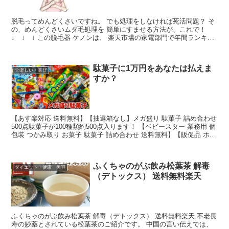
脱毛ってめんどくさいですね。 でも処理をしなければ死活問題？ そ
の、めんどくさいムダ毛処理を 簡単にすませる方法が、これで！
↓ ↓ ↓ この脱毛器 ケノンは、 楽天市場の家電部門で年間ランキン
グ 第1位になっています。 ムダ毛にどのような...
駄菓子に1万円をあなたは払えま
☆楽しい・喜び
すか？
【あす楽対応 送料無料】【抽選箱なし】メガ盛り 駄菓子 詰め合わせ
500点駄菓子が100種類約500点入ります！ 【ベビースター 業務用 個
包装 つかみ取り お菓子 駄菓子 詰め合わせ 送料無料】【販促品 ホワ
イトデー 景品 駄菓子 お菓...
ふくちゃのがぶ飲み松葉茶 解毒
ダイエット・健康・美容
（デトックス） 送料無料楽天
ふくちゃのがぶ飲み松葉茶 解毒（デトックス） 送料無料楽天 不老長
寿の妙薬とされている松葉茶のご紹介です。 中国の言い伝えでは、