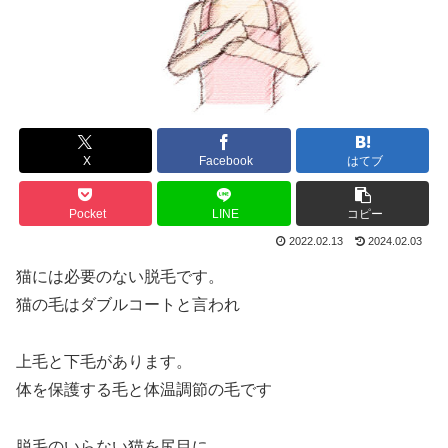
X
Facebook
はてブ
Pocket
LINE
コピー
2022.02.13
2024.02.03
猫には必要のない脱毛です。
猫の毛はダブルコートと言われ
上毛と下毛があります。
体を保護する毛と体温調節の毛です
脱毛のいらない猫を尻目に、