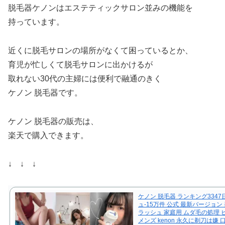
脱毛器ケノンはエステティックサロン並みの機能を
持っています。
近くに脱毛サロンの場所がなくて困っているとか、
育児が忙しくて脱毛サロンに出かけるが
取れない30代の主婦には便利で融通のきく
ケノン 脱毛器です。
ケノン 脱毛器の販売は、
楽天で購入できます。
↓ ↓ ↓
ケノン 脱毛器 ランキング3347
ュ-15万件 公式 最新バージョン
ラッシュ 家庭用 ムダ毛の処理 
メンズ kenon 永久に剃刀は嫌 