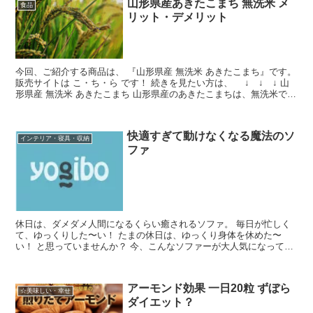
山形県産あきたこまち 無洗米 メ
食品
リット・デメリット
今回、ご紹介する商品は、 『山形県産 無洗米 あきたこまち』です。
販売サイトは こ・ち・ら です！ 続きを見たい方は、 ↓ ↓ ↓ 山
形県産 無洗米 あきたこまち 山形県産のあきたこまちは、無洗米で
す。 無洗米を購入して、炊飯し食べたこ...
快適すぎて動けなくなる魔法のソ
インテリア・寝具・収納
ファ
休日は、ダメダメ人間になるくらい癒されるソファ。 毎日が忙しく
て、ゆっくりした〜い！ たまの休日は、ゆっくり身体を休めた〜
い！ と思っていませんか？ 今、こんなソファーが大人気になってい
ます。 休日は、人間がダメになるくらい癒されるソファで...
アーモンド効果 一日20粒 ずぼら
☆美味しい・幸せ
ダイエット？