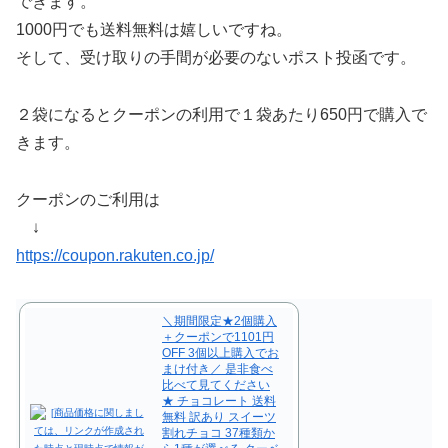
できます。
1000円でも送料無料は嬉しいですね。
そして、受け取りの手間が必要のないポスト投函です。
２袋になるとクーポンの利用で１袋あたり650円で購入で
きます。
クーポンのご利用は
↓
https://coupon.rakuten.co.jp/
＼期間限定★2個購入
＋クーポンで1101円
OFF 3個以上購入でお
まけ付き／ 是非食べ
比べて見てください
★ チョコレート 送料
無料 訳あり スイーツ
割れチョコ 37種類か