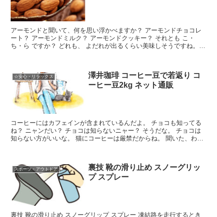
アーモンドと聞いて、何を思い浮かべますか？ アーモンドチョコレ
ート？ アーモンドミルク？ アーモンドクッキー？ それとも こ・
ち・ら ですか？ どれも、 よだれが出るくらい美味しそうですね。
こんなに美味しく食べられる アーモンドには、別の...
澤井珈琲 コーヒー豆で若返り コ
☆安心・リラックス
ーヒー豆2kg ネット通販
コーヒーにはカフェインが含まれているんだよ。 チョコも知ってる
ね？ ニャンだい？ チョコは知らないニャー？ そうだな。 チョコは
知らない方がいいな。 猫にコーヒーは厳禁だからね。 聞いた、わた
しが悪かったね。 ごめんね。 今度から、飲みかけ...
裏技 靴の滑り止め スノーグリッ
スポーツ・アウトドア
プ スプレー
裏技 靴の滑り止め スノーグリップ スプレー 凍結路を走行するとき