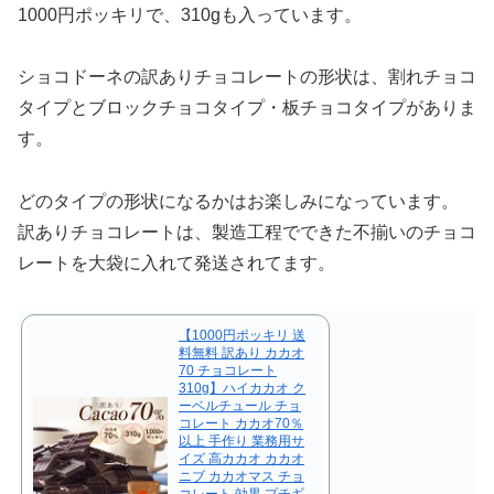
1000円ポッキリで、310gも入っています。
ショコドーネの訳ありチョコレートの形状は、割れチョコ
タイプとブロックチョコタイプ・板チョコタイプがありま
す。
どのタイプの形状になるかはお楽しみになっています。
訳ありチョコレートは、製造工程でできた不揃いのチョコ
レートを大袋に入れて発送されてます。
【1000円ポッキリ 送
料無料 訳あり カカオ
70 チョコレート
310g】ハイカカオ ク
ーベルチュール チョ
コレート カカオ70％
以上 手作り 業務用サ
イズ 高カカオ カカオ
ニブ カカオマス チョ
コレート 効果 プチギ