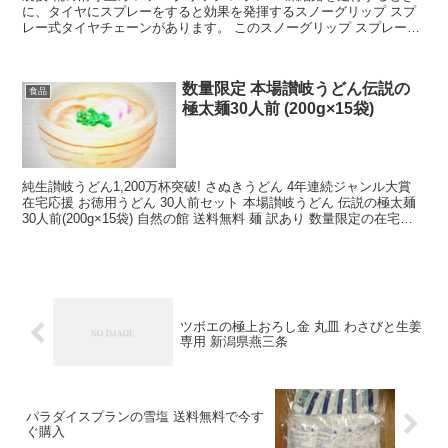
に、タイヤにスプレーをすると効果を発揮するスノーグリップ スプ
レー式タイヤチェーンがあります。 このスノーグリップ スプレー式
タイヤチェーンにはもう一つ用途があります。 裏技...
数量限定 本場讃岐うどん伝説の
食品
極太麺30人前 (200g×15袋)
純生讃岐うどん1,200万杯突破! さぬきうどん 4年連続ジャンル大賞
在宅応援 お徳用うどん 30人前セット 本場讃岐うどん 伝説の極太麺
30人前(200g×15袋) 自然の館 送料無料 麺 訳あり 数量限定の在宅応
援 食品の お徳用う...
ツボエの極上おろし金 丸皿 わさびと生姜
専用 新潟県燕三条
パラダイスプランの雪塩 送料無料で今す
ぐ購入