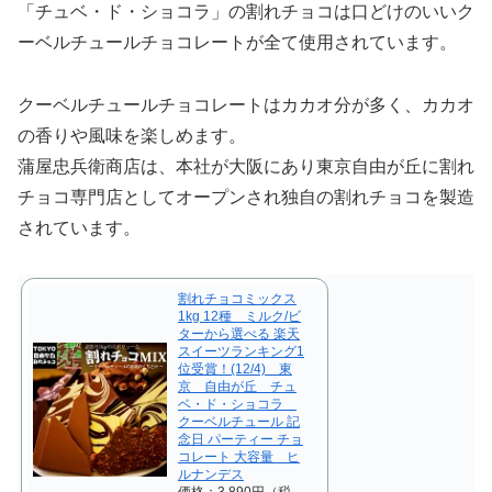
「チュベ・ド・ショコラ」の割れチョコは口どけのいいク
ーベルチュールチョコレートが全て使用されています。
クーベルチュールチョコレートはカカオ分が多く、カカオ
の香りや風味を楽しめます。
蒲屋忠兵衛商店は、本社が大阪にあり東京自由が丘に割れ
チョコ専門店としてオープンされ独自の割れチョコを製造
されています。
割れチョコミックス
1kg 12種 ミルク/ビ
ターから選べる 楽天
スイーツランキング1
位受賞！(12/4) 東
京 自由が丘 チュ
ベ・ド・ショコラ
クーベルチュール 記
念日 パーティー チョ
コレート 大容量 ヒ
ルナンデス