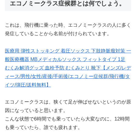
エコノミークラス症候群とは何でしょう。
これは、飛行機に乗った時、エコノミークラスの人に多く
発症していることから名前が付けられています。
医療用 弾性ストッキング 着圧ソックス 下肢静脈瘤対策 一
般医療機器 MBメディカルソックス フィットタイプ 1足
むくみ解消グッズ 血栓予防 むくみとり 靴下【メンズ/レデ
ィース/男性/女性/産後/手術後/エコノミー症候群/飛行機/タ
イツ/弾圧/送料無料】
エコノミークラスは、狭くて足が伸ばせないというのが原
因になっていると思います。
こんな状態で6時間でも乗っていたら大変なのに、12時間
も乗っていたら、誰でも疲れます。