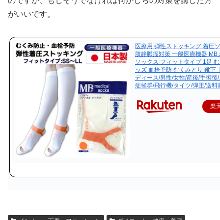
のですが、もしそうでなければ何かしらの対策を講じた方
がいいです。
医療用 弾性ストッキング 着圧ソ
肢静脈瘤対策 一般医療機器 M
ソックス フィットタイプ 1足 
ッズ 血栓予防 むくみとり 靴下
ディース/男性/女性/産後/手術後
症候群/飛行機/タイツ/弾圧/送
楽