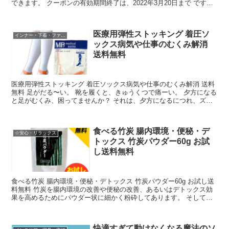
できます。 クーポンの有効期間終了は、2022年3月20日まで です。
12000個限定です。 ク...
医療用弾性ストッキング 着圧ソ
インナー・下着・ファッション
ックス病気や仕事のむくみ解消
送料無料
医療用弾性ストッキング 着圧ソックス病気や仕事のむくみ解消 送料
無料 足がだる〜い。 靴を履くと、きゅうくつで痛ーい。 夕方になる
と足がむくみ、困ってませんか？ それは、夕方になるにつれ、ズシ
ーンと重たくなります。 医療用弾性ストッキングは...
食べる竹炭 腸内環境・便秘・デ
☆安心・リラックス
トックス 竹炭パウダー60g お試
し送料無料
食べる竹炭 腸内環境・便秘・デトックス 竹炭パウダー60g お試し送
料無料 竹炭を腸内環境の改善や便秘の改善、あるいはデトックス効
果を高めるためにパウダー状に細かく粉砕してあります。 そして、
腸内環境の改善や便秘の改善、あるいはデトックス効...
快適すぎて動けなくなる魔法のソ