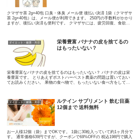
クマザサ茶 2g×40包 口臭・体臭 メール便 後払い決済 1袋（クマザサ
茶 2g×40包）は、メール便が利用できます。 250円の手数料がかかり
ますが、後払い決済も便利です。 クマザサには、疲労回復、食欲増
進、口臭・体臭などの匂いの効果も...
栄養豊富 バナナの皮を捨てるの
ダイエット・健康・美容
はもったいない？
栄養豊富なバナナの皮を捨てるのはもったいない？ バナナの皮は栄
養豊富です。 とりあえずポストハーベスト農薬の問題は置いておい
てお読みください。 果物の食べ物で、もったいない食べ方をしてい
るものも沢山あります。 たぶん果物の皮は、むいてゴミ箱...
ルテイン サプリメント 飲む目薬
ダイエット・健康・美容
12個まで 送料無料
お一人様12個（袋）までOKです。 1袋に30粒入っていて約1ヶ月分で
す。 通常価格639円ですが、クーポンで69%OFFの 税込198円で購入