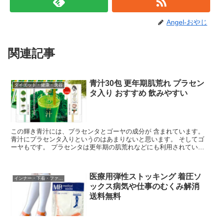
Angel-おやじ
関連記事
青汁30包 更年期肌荒れ プラセン
ダイエット・健康・美容
タ入り おすすめ 飲みやすい
この輝き青汁には、プラセンタとゴーヤの成分が 含まれています。
青汁にプラセンタ入りというのはあまりないと思います。 そしてゴ
ーヤもです。 プラセンタは更年期の肌荒れなどにも利用されていま
す。 このプラセンタは豚のプラセンタを使用されている...
医療用弾性ストッキング 着圧ソ
インナー・下着・ファッション
ックス病気や仕事のむくみ解消
送料無料