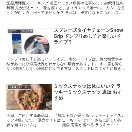
医療用弾性ストッキング 着圧ソックス病気や仕事のむくみ解消 送料
無料 足がだる〜い。 靴を履くと、きゅうくつで痛ーい。 夕方になる
と足がむくみ、困ってませんか？ それは、夕方になるにつれ、ズシ
ーンと重たくなります。 医療用弾性ストッキングは...
スプレー式タイヤチェーンSnow
☆安心・リラックス
Grip ドンブリめし子と楽しいド
ライブ？
ドンブリめし子と楽しいドライブ。 冬のドライブは、急な積雪や凍
結があったり道路状況がわからない場合があります。 冬に雪も降ら
ない凍結もしない地域に住んでる方は、スタッドレスタイヤに履き替
えることはないと思います。 しかし、現在は異常気象でど...
ミックスナッツは体にいい？ ラ
☆美味しい・幸せ
ッキーミックスナッツ 通販 おす
すめ
今回、ご紹介する商品は、 『無塩 有塩が選べる ラッキーミックスナ
ッツ 4種』です。 販売サイトは こ・ち・ら です！ さらに詳しい内
容を知りたい方は！ ↓ ↓ ↓ 無塩 有塩が選べる ラッキーミック
スナッツ 4種 このミックスナッツは...