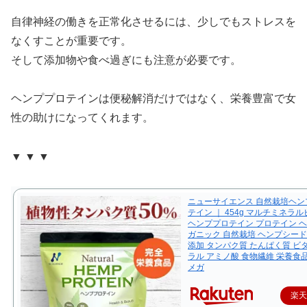
自律神経の働きを正常化させるには、少しでもストレスを
なくすことが重要です。
そして添加物や食べ過ぎにも注意が必要です。
ヘンププロテインは便秘解消だけではなく、栄養豊富で女
性の助けになってくれます。
▼ ▼ ▼
ニューサイエンス 自然栽培ヘンプ
テイン ｜ 454g マルチミネラ
ヘンププロテイン プロテイン ヘ
ガニック 自然栽培 ヘンプシード
添加 タンパク質 たんぱく質 ビ
ラル アミノ酸 食物繊維 栄養食品
メガ
楽