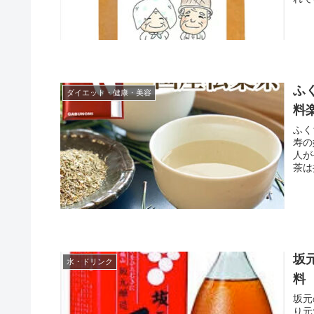
ふ
ダイエット・健康・美容
料
ふく
寿の
人が
茶は
坂
水・ドリンク
料
坂元
り元