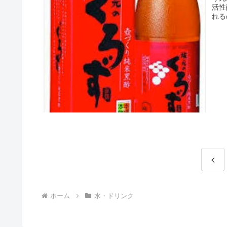
活性
れる
前
へ
ホーム
水・ドリンク