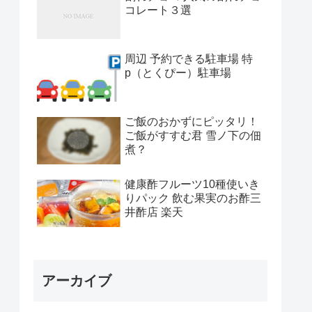
コレート３選
周辺 予約できる駐車場 特
p（とくぴー）駐車場
ご飯のおかずにピッタリ！
ご飯がすすむ君 雪ノ下の佃
煮？
健康酢フルーツ10種使いき
りパック 飲む果実のお酢三
井酢店 楽天
アーカイブ