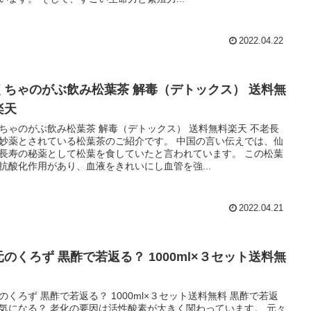
2022.04.22
くちゃのがぶ飲み松葉茶 解毒（デトックス） 送料無
楽天
ちゃのがぶ飲み松葉茶 解毒（デトックス） 送料無料楽天 不老長
妙薬とされている松葉茶のご紹介です。 中国の言い伝えでは、仙
長寿の秘薬として松葉を食していたと言われています。 この松葉
抗酸化作用があり、血液をきれいにし血管を強...
2022.04.21
元のくろず 黒酢で若返る？ 1000ml×３セット送料無
のくろず 黒酢で若返る？ 1000ml×３セット送料無料 黒酢で若返
気になる？ 老化の要因は活性酸素が大きく関わっています。 元々