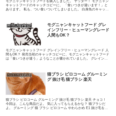
モグニャンキャットフードを購入しました。 ヤッター！ モグニャン
キャットフードのキャッチコピーに、 「食いつきが違います！」と
あります。 私も、つい食いついてしまいました。 白身魚のキャット
フードです。 パッケージには、White Fish...
モグニャンキャットフード グレ
ペット・ペットグッズ
インフリー・ヒューマングレード
人間もOK？
モグニャンキャットフード グレインフリー・ヒューマングレード 人
間もOK？ 発売当初のキャッチコピーに、モグニャンキャットフード
は「食いつきが違う」ようなことが書かれていました。 グレインフ
リー・ヒューマングレードのキャチコピーの人間もOK...
猫ブラシ ピロコーム グルーミン
ペット・ペットグッズ
グ 抜け毛 猫ブラシ 楽天
猫ブラシ ピロコーム グルーミング 抜け毛 猫ブラシ 楽天 チョコ！
今回は、こんな商品だよ。 気に入ってもらえるかな？ 猫ブラシだ
よ。 グルーミング 猫 ブラシ ピロコーム やわらかめ E1 抜け毛を取
ってくれるのかニャー？ ごっそりとと...