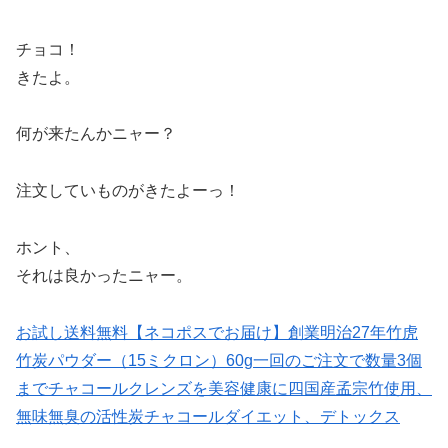
チョコ！
きたよ。
何が来たんかニャー？
注文していものがきたよーっ！
ホント、
それは良かったニャー。
お試し送料無料【ネコポスでお届け】創業明治27年竹虎
竹炭パウダー（15ミクロン）60g一回のご注文で数量3個
までチャコールクレンズを美容健康に四国産孟宗竹使用、
無味無臭の活性炭チャコールダイエット、デトックス