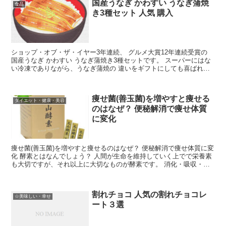
国産うなぎ かわすい うなぎ蒲焼
食品
き3種セット 人気 購入
ショップ・オブ・ザ・イヤー3年連続、 グルメ大賞12年連続受賞の
国産うなぎ かわすい うなぎ蒲焼き3種セットです。 スーパーにはな
い冷凍でありながら、うなぎ蒲焼の 違いをギフトにしても喜ばれま
す。 国産うなぎ蒲焼き3種セットの 人気の購入...
痩せ菌(善玉菌)を増やすと痩せる
ダイエット・健康・美容
のはなぜ？ 便秘解消で痩せ体質
に変化
痩せ菌(善玉菌)を増やすと痩せるのはなぜ？ 便秘解消で痩せ体質に変
化 酵素とはなんでしょう？ 人間が生命を維持していく上でで栄養素
も大切ですが、それ以上に大切なものが酵素です。 消化・吸収・代
謝など人間の生命活動すべてに関わっています。 息...
割れチョコ 人気の割れチョコレ
☆美味しい・幸せ
ート３選