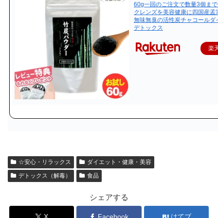
60g一回のご注文で数量3個ま
クレンズを美容健康に四国産孟
無味無臭の活性炭チャコールダ
デトックス
楽
☆安心・リラックス
ダイエット・健康・美容
デトックス（解毒）
食品
シェアする
X
Facebook
はてブ