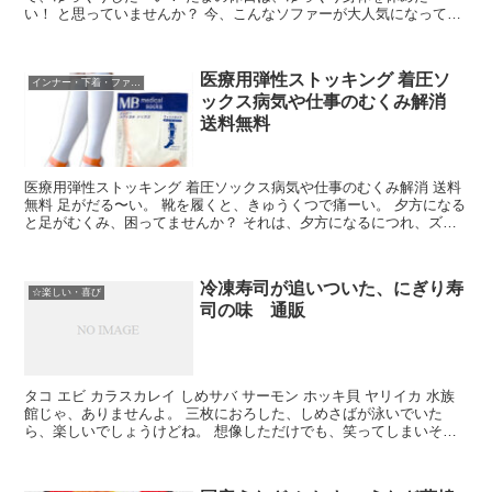
い！ と思っていませんか？ 今、こんなソファーが大人気になってい
ます。 休日は、人間がダメになるくらい癒されるソファで...
医療用弾性ストッキング 着圧ソ
インナー・下着・ファッション
ックス病気や仕事のむくみ解消
送料無料
医療用弾性ストッキング 着圧ソックス病気や仕事のむくみ解消 送料
無料 足がだる〜い。 靴を履くと、きゅうくつで痛ーい。 夕方になる
と足がむくみ、困ってませんか？ それは、夕方になるにつれ、ズシ
ーンと重たくなります。 医療用弾性ストッキングは...
冷凍寿司が追いついた、にぎり寿
☆楽しい・喜び
司の味 通販
タコ エビ カラスカレイ しめサバ サーモン ホッキ貝 ヤリイカ 水族
館じゃ、ありませんよ。 三枚におろした、しめさばが泳いでいた
ら、楽しいでしょうけどね。 想像しただけでも、笑ってしまいそう
です。 これすべて、寿司ネタです。 全部で15個...